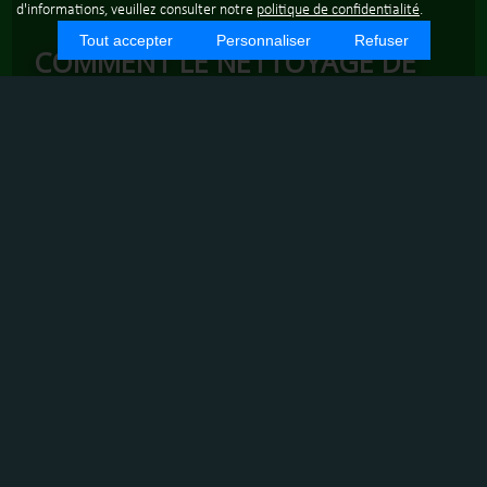
d'informations, veuillez consulter notre
politique de confidentialité
.
Tout accepter
Personnaliser
Refuser
COMMENT LE NETTOYAGE DE
TERRASSES ET MARGELLES DE
PISCINE AMÉLIORE-T-IL VOTRE
ESPACE EXTÉRIEUR À EPAGNY ?
POURQUOI NETTOYER VOS TERRASSES
ET MARGELLES ?
Les terrasses et margelles de piscine sont exposées aux
intempéries et à l'usure quotidienne. Un nettoyage
régulier est essentiel pour maintenir leur apparence et
leur sécurité.
TECHNIQUES DE NETTOYAGE
Alpes Techniques Nettoyages utilise des nettoyeurs haute
pression et des produits écologiques pour éliminer les
algues, la saleté et les taches. Nos équipes sont formées