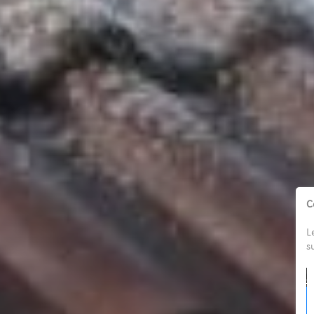
C
L
s