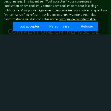
personnalisés. En cliquant sur "Tout accepter", vous consentez à
l'utilisation de ces cookies, y compris des cookies tiers pour le ciblage
publicitaire. Vous pouvez également personnaliser vos choix en cliquant sur
"Personnaliser" ou refuser tous les cookies non essentiels. Pour plus
d'informations, veuillez consulter notre
politique de confidentialité
.
Tout accepter
Personnaliser
Refuser
COMMENT UNE ENTREPRISE DE
NETTOYAGE À ANNECY ASSURE-
T-ELLE LE NETTOYAGE DE
BUREAUX ?
Annecy, avec son cadre idyllique et son dynamisme
économique, est une ville où de nombreuses entreprises
cherchent à maintenir un environnement de travail propre
et accueillant. C'est là qu'intervient Alpes Techniques
Nettoyages, une entreprise de nettoyage professionnel qui
se spécialise dans l'entretien des bureaux dans le secteur
d'Annecy et ses environs. En tant que membre du réseau
Econeto, Alpes Techniques Nettoyages s'engage à offrir des
services de propreté de haute qualité, adaptés aux besoins