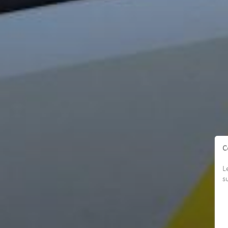
C
L
s