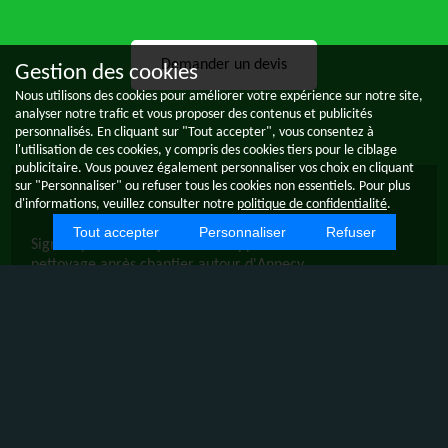
Demander un devis
Gestion des cookies
Nous utilisons des cookies pour améliorer votre expérience sur notre site,
analyser notre trafic et vous proposer des contenus et publicités
personnalisés. En cliquant sur "Tout accepter", vous consentez à
l'utilisation de ces cookies, y compris des cookies tiers pour le ciblage
publicitaire. Vous pouvez également personnaliser vos choix en cliquant
sur "Personnaliser" ou refuser tous les cookies non essentiels. Pour plus
d'informations, veuillez consulter notre
politique de confidentialité
.
Tout accepter
Personnaliser
Refuser
Signes qu'il est temps de faire appel à un service de
nettoyage après chantier autour d'Annecy
Annecy, avec son charme pittoresque et son dynamisme
économique, est une ville où de nombreux projets de
construction et de rénovation voient le jour. Cependant,
après la fin des travaux, il est crucial de s'assurer que les
lieux sont impeccables pour accueillir de nouvelles
activités. C'est là qu'intervient le nettoyage après chantier,
une prestation essentielle pour garantir la propreté et la
sécurité des locaux. Alpes Techniques Nettoyages, une
entreprise de nettoyage à Annecy, propose des services