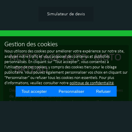
Simulateur de devis
Gestion des cookies
Nous utilisons des cookies pour améliorer votre expérience sur notre site,
NETTOYAGE AUTO - MOTO
analyser notre trafic et vous proposer des contenus et publicités
personnalisés. En cliquant sur "Tout accepter", vous consentez à
- BATEAU
l'utilisation de ces cookies, y compris des cookies tiers pour le ciblage
publicitaire. Vous pouvez également personnaliser vos choix en cliquant sur
"Personnaliser" ou refuser tous les cookies non essentiels. Pour plus
d'informations, veuillez consulter notre
politique de confidentialité
.
Dépollution carrosserie, jantes, intérieur moteur, entrées
Tout accepter
Personnaliser
Refuser
de portes (goudron, saletés)
Polissage, lustrage, tout type de peinture (bi-couche et
brillant direct)
Remise en état, joints, pneus et plastiques (possibilité de
repeindre les baguettes anti-choc), produit sans silicone ni
éthylène glycol.
Petit travaux de carrosserie (débosselage, remplacement