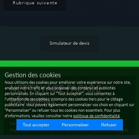
Rubrique suivante
Simulateur de devis
Gestion des cookies
Nous utilisons des cookies pour améliorer votre expérience sur notre site,
NETTOYAGE FAÇADE
analyser notre trafic et vous proposer des contenus et publicités
personnalisés. En cliquant sur "Tout accepter", vous consentez à
BÂTIMENT
l'utilisation de ces cookies, y compris des cookies tiers pour le ciblage
publicitaire. Vous pouvez également personnaliser vos choix en cliquant sur
"Personnaliser" ou refuser tous les cookies non essentiels. Pour plus
d'informations, veuillez consulter notre
politique de confidentialité
.
Démoussage, anti-lichens, anti-algues rouge...
Tout accepter
Personnaliser
Refuser
Imperméabilisation des surfaces (bouche pores hydrofuge)
Respect des nappes phréatiques (produits aux normes)